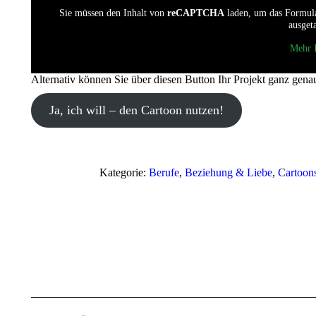
Sie müssen den Inhalt von
reCAPTCHA
laden, um das Formular
ausget
Mehr 
Alternativ können Sie über diesen Button Ihr Projekt ganz gena
Ja, ich will – den Cartoon nutzen!
Kategorie:
Berufe
,
Beziehung & Liebe
,
Cartoon