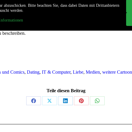
 abzuschicken. Bitte beachten Sie, dass dabei Daten mit Drittanbietern
auscht werden.
Informationen
u beschreiben.
s und Comics
,
Dating
,
IT & Computer
,
Liebe
,
Medien
,
weitere Cartoo
Teile diesen Beitrag